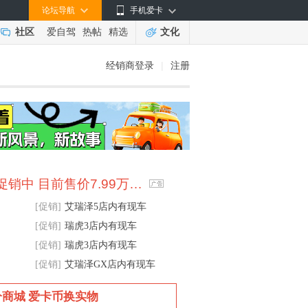
论坛导航
手机爱卡
社区
爱自驾
热帖
精选
文化
经销商登录
|
注册
促销中 目前售价7.99万…
[促销]
艾瑞泽5店内有现车
[促销]
瑞虎3店内有现车
[促销]
瑞虎3店内有现车
[促销]
艾瑞泽GX店内有现车
分商城 爱卡币换实物