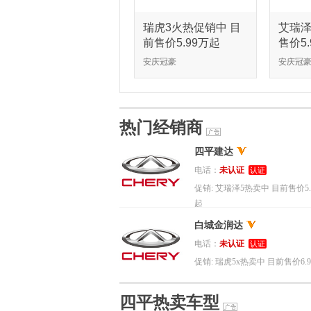
瑞虎3火热促销中 目
艾瑞泽
前售价5.99万起
售价5
安庆冠豪
安庆冠
热门经销商
四平建达
电话：
未认证
认证
促销:
艾瑞泽5热卖中 目前售价5.
起
白城金润达
电话：
未认证
认证
促销:
瑞虎5x热卖中 目前售价6.9
起
四平热卖车型